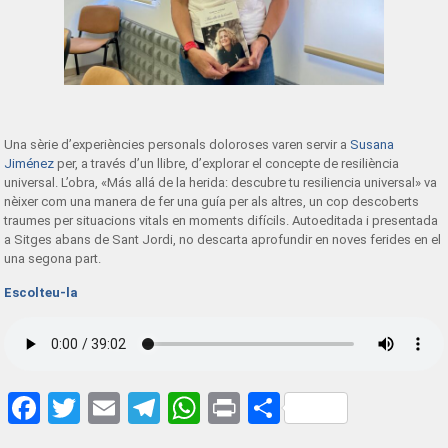
Una sèrie d’experiències personals doloroses varen servir a
Susana
Jiménez
per, a través d’un llibre, d’explorar el concepte de resiliència
universal. L’obra, «Más allá de la herida: descubre tu resiliencia universal» va
nèixer com una manera de fer una guía per als altres, un cop descoberts
traumes per situacions vitals en moments difícils. Autoeditada i presentada
a Sitges abans de Sant Jordi, no descarta aprofundir en noves ferides en el
una segona part.
Escolteu-l
a
Facebook
Twitter
Email
Telegram
WhatsApp
Print
Share