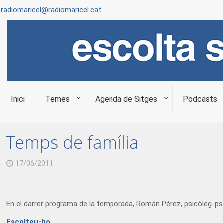
radiomaricel@radiomaricel.cat
Inici
Temes
Agenda de Sitges
Podcasts
Temps de família
17/06/2011
En el darrer programa de la temporada, Román Pérez, psicòleg-psic
Escolteu-ho