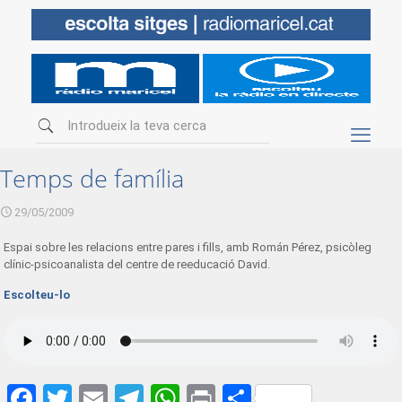
Temps de família
29/05/2009
Espai sobre les relacions entre pares i fills, amb Román Pérez, psicòleg
clínic-psicoanalista del centre de reeducació David.
Escolteu-lo
Facebook
Twitter
Email
Telegram
WhatsApp
Print
Share