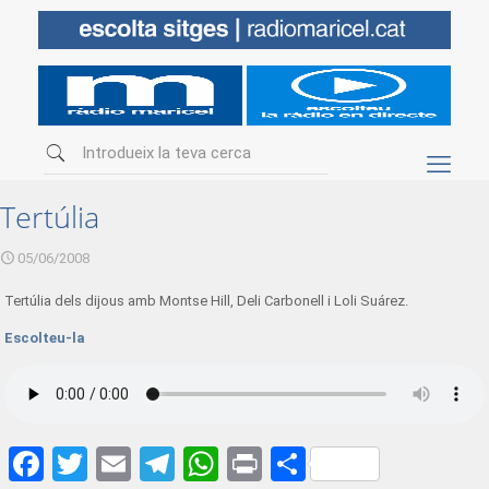
Tertúlia
05/06/2008
Tertúlia dels dijous amb Montse Hill, Deli Carbonell i Loli Suárez.
Escolteu-la
Facebook
Twitter
Email
Telegram
WhatsApp
Print
Share