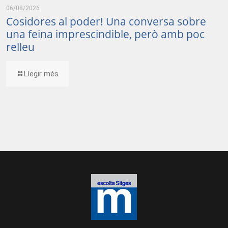
06/08/2026
Cosidores al poder! Una conversa sobre
una feina imprescindible, però amb poc
relleu
Llegir més