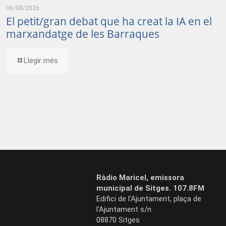
06/08/2026
El petit/gran debat que ha creat la IA en el
marxandatge de les Barraques
Llegir més
Ràdio Maricel, emissora
municipal de Sitges. 107.8FM
Edifici de l'Ajuntament, plaça de
l'Ajuntament s/n
08870 Sitges