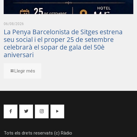
06/08/2026
La Penya Barcelonista de Sitges estrena
seu social i el proper 25 de setembre
celebrarà el sopar de gala del 50è
aniversari
Llegir més
Tots els drets reservats (c) Ràdio