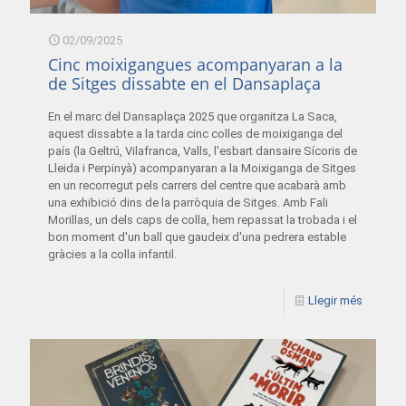
02/09/2025
Cinc moixigangues acompanyaran a la
de Sitges dissabte en el Dansaplaça
En el marc del Dansaplaça 2025 que organitza La Saca,
aquest dissabte a la tarda cinc colles de moixiganga del
país (la Geltrú, Vilafranca, Valls, l'esbart dansaire Sícoris de
Lleida i Perpinyà) acompanyaran a la Moixiganga de Sitges
en un recorregut pels carrers del centre que acabarà amb
una exhibició dins de la parròquia de Sitges. Amb Fali
Morillas, un dels caps de colla, hem repassat la trobada i el
bon moment d'un ball que gaudeix d'una pedrera estable
gràcies a la colla infantil.
Llegir més