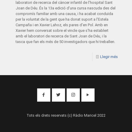
laboratori de recerca del càncer infantil de l'hospital Sant
Joan de Déu. És la 13a edició d'una cursa nascuda des del
compromís familiar amb una causa, i ha acabat conduïda
per la voluntat de la gent que ha donat suport a l'Estela
Campaña i en Xavier Lahoz, els pares d'en Pol. Amb en
Xavier hem conversat sobre el vincle que s'ha establert
amb el laboratori de recerca de Sant Joan de Déu, i la
tasca que fan els més de 50 investigadors que hi treballen.
Llegir més
Tots els drets reservats (c) Ràdio Maricel 2022