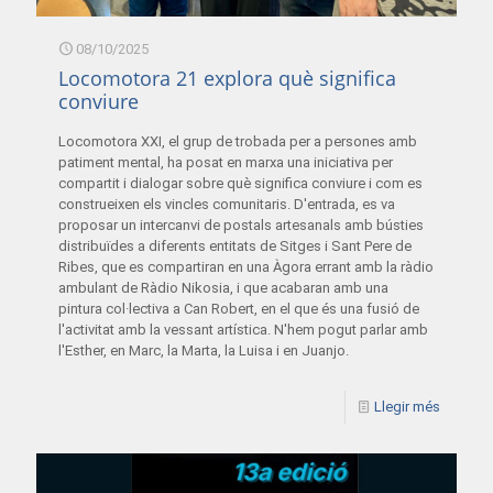
08/10/2025
Locomotora 21 explora què significa
conviure
Locomotora XXI, el grup de trobada per a persones amb
patiment mental, ha posat en marxa una iniciativa per
compartit i dialogar sobre què significa conviure i com es
construeixen els vincles comunitaris. D'entrada, es va
proposar un intercanvi de postals artesanals amb bústies
distribuïdes a diferents entitats de Sitges i Sant Pere de
Ribes, que es compartiran en una Àgora errant amb la ràdio
ambulant de Ràdio Nikosia, i que acabaran amb una
pintura col·lectiva a Can Robert, en el que és una fusió de
l'activitat amb la vessant artística. N'hem pogut parlar amb
l'Esther, en Marc, la Marta, la Luisa i en Juanjo.
Llegir més