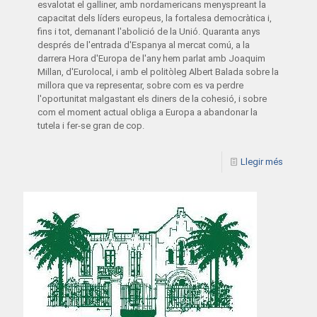
esvalotat el galliner, amb nordamericans menyspreant la
capacitat dels líders europeus, la fortalesa democràtica i,
fins i tot, demanant l'abolició de la Unió. Quaranta anys
després de l'entrada d'Espanya al mercat comú, a la
darrera Hora d'Europa de l'any hem parlat amb Joaquim
Millan, d'Eurolocal, i amb el politòleg Albert Balada sobre la
millora que va representar, sobre com es va perdre
l'oportunitat malgastant els diners de la cohesió, i sobre
com el moment actual obliga a Europa a abandonar la
tutela i fer-se gran de cop.
Llegir més