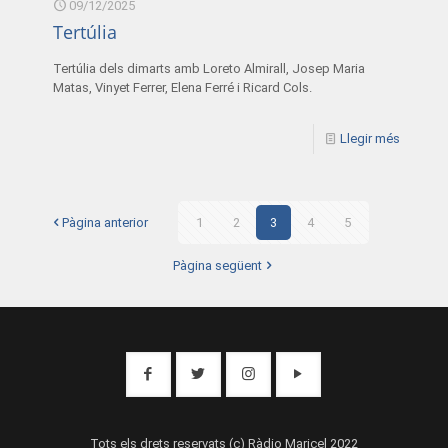
09/12/2025
Tertúlia
Tertúlia dels dimarts amb Loreto Almirall, Josep Maria
Matas, Vinyet Ferrer, Elena Ferré i Ricard Cols.
Llegir més
Pàgina anterior
1
2
3
4
5
Pàgina següent
Tots els drets reservats (c) Ràdio Maricel 2022