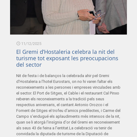
11/12/2025
El Gremi d’Hostaleria celebra la nit del
turisme tot exposant les preocupacions
del sector
Nit de festa i de balanços la celebrada ahir pel Gremi
d'Hostaleria a l'hotel Eurostars, on no hi varen faltar els
reconeixements a les persones i empreses vinculades amb
el sector. El Port de Sitges, el Cable i el restaurant Cal Pinxo
reberen els reconeixements a la tradició pels seus
respectius aniversaris, el cantant Antonio Orozco i el
Foment de Sitges el trofeu d'amics predilectes, i Carme del
Campo s'endugué els aplaudiments més intensos de la nit,
quan se li atorgà l'insígnia d'or del Gremi en reconeixement
als seus 43 de feina a l'entitat.La celebració va tenir de
convidada la diputada de turisme de la Diputació de