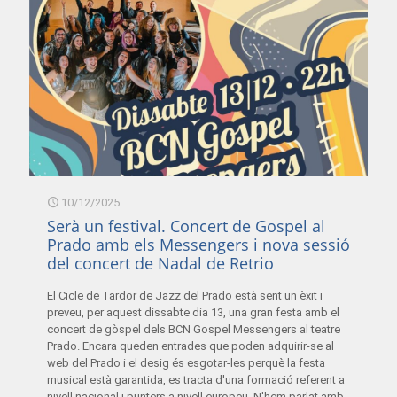
10/12/2025
Serà un festival. Concert de Gospel al
Prado amb els Messengers i nova sessió
del concert de Nadal de Retrio
El Cicle de Tardor de Jazz del Prado està sent un èxit i
preveu, per aquest dissabte dia 13, una gran festa amb el
concert de gòspel dels BCN Gospel Messengers al teatre
Prado. Encara queden entrades que poden adquirir-se al
web del Prado i el desig és esgotar-les perquè la festa
musical està garantida, es tracta d'una formació referent a
nivell nacional i punters a nivell europeu. N'hem parlat amb