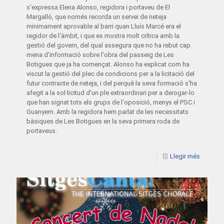
s'expressa Elena Alonso, regidora i portaveu de El
Margalló, que només recorda un servei de neteja
minimament aprovable al barri quan Lluís Marcé era el
regidor de l'àmbit, i que es mostra molt crítica amb la
gestió del govern, del qual assegura que no ha rebut cap
mena d'informació sobre l'obra del passeig de Les
Botigues que ja ha començat. Alonso ha explicat com ha
viscut la gestió del plec de condicions per a la licitació del
futur contracte de neteja, i del perquè la seva formació s'ha
afegit a la sol·licitud d'un ple extraordinari per a derogar-lo
que han signat tots els grups de l'oposició, menys el PSC i
Guanyem. Amb la regidora hem parlat de les necessitats
bàsiques de Les Botigues en la seva primera roda de
portaveus.
Llegir més