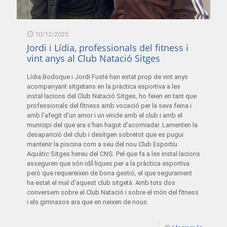
10/12/2025
Jordi i Lídia, professionals del fitness i
vint anys al Club Natació Sitges
Lídia Bodoque i Jordi Fusté han estat prop de vint anys
acompanyant sitgetans en la pràctica esportiva a les
instal·lacions del Club Natació Sitges, ho feien en tant que
professionals del fitness amb vocació per la seva feina i
amb l'afegit d'un amor i un vincle amb el club i amb el
municipi del que ara s'han hagut d'acomiadar. Lamenten la
desaparició del club i desitgen sobretot que es pugui
mantenir la piscina com a seu del nou Club Esportiu
Aquàtic Sitges hereu del CNS. Pel que fa a les instal·lacions
asseguren que són idíl·liques per a la pràctica esportiva
però que requereixen de bona gestió, el que segurament
ha estat el mal d'aquest club sitgetà. Amb tots dos
conversem sobre el Club Natació i sobre el món del fitness
i els gimnasos ara que en neixen de nous.