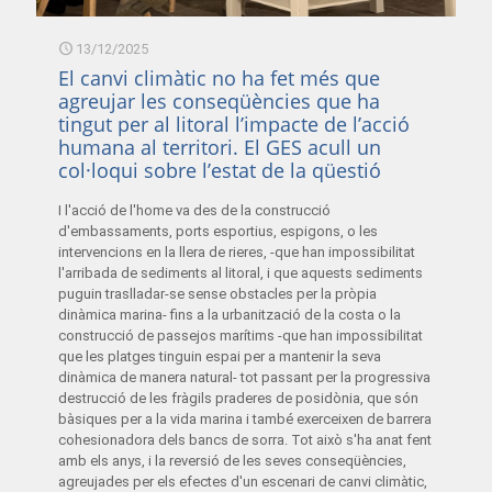
13/12/2025
El canvi climàtic no ha fet més que
agreujar les conseqüències que ha
tingut per al litoral l’impacte de l’acció
humana al territori. El GES acull un
col·loqui sobre l’estat de la qüestió
I l'acció de l'home va des de la construcció
d'embassaments, ports esportius, espigons, o les
intervencions en la llera de rieres, -que han impossibilitat
l'arribada de sediments al litoral, i que aquests sediments
puguin traslladar-se sense obstacles per la pròpia
dinàmica marina- fins a la urbanització de la costa o la
construcció de passejos marítims -que han impossibilitat
que les platges tinguin espai per a mantenir la seva
dinàmica de manera natural- tot passant per la progressiva
destrucció de les fràgils praderes de posidònia, que són
bàsiques per a la vida marina i també exerceixen de barrera
cohesionadora dels bancs de sorra. Tot això s'ha anat fent
amb els anys, i la reversió de les seves conseqüències,
agreujades per els efectes d'un escenari de canvi climàtic,