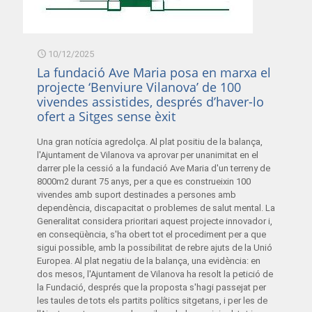
10/12/2025
La fundació Ave Maria posa en marxa el
projecte ‘Benviure Vilanova’ de 100
vivendes assistides, després d’haver-lo
ofert a Sitges sense èxit
Una gran notícia agredolça. Al plat positiu de la balança,
l'Ajuntament de Vilanova va aprovar per unanimitat en el
darrer ple la cessió a la fundació Ave Maria d'un terreny de
8000m2 durant 75 anys, per a que es construeixin 100
vivendes amb suport destinades a persones amb
dependència, discapacitat o problemes de salut mental. La
Generalitat considera prioritari aquest projecte innovador i,
en conseqüència, s'ha obert tot el procediment per a que
sigui possible, amb la possibilitat de rebre ajuts de la Unió
Europea. Al plat negatiu de la balança, una evidència: en
dos mesos, l'Ajuntament de Vilanova ha resolt la petició de
la Fundació, després que la proposta s'hagi passejat per
les taules de tots els partits polítics sitgetans, i per les de