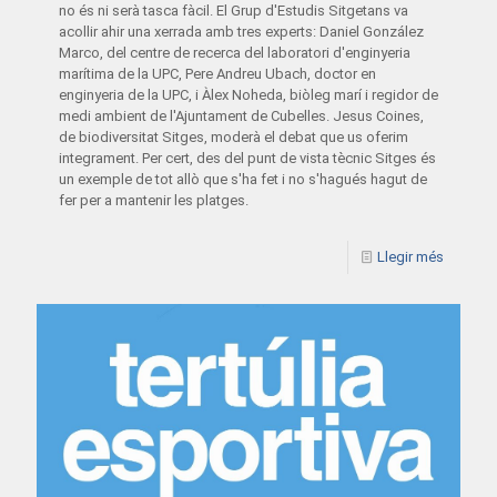
no és ni serà tasca fàcil. El Grup d'Estudis Sitgetans va
acollir ahir una xerrada amb tres experts: Daniel González
Marco, del centre de recerca del laboratori d'enginyeria
marítima de la UPC, Pere Andreu Ubach, doctor en
enginyeria de la UPC, i Àlex Noheda, biòleg marí i regidor de
medi ambient de l'Ajuntament de Cubelles. Jesus Coines,
de biodiversitat Sitges, moderà el debat que us oferim
integrament. Per cert, des del punt de vista tècnic Sitges és
un exemple de tot allò que s'ha fet i no s'hagués hagut de
fer per a mantenir les platges.
Llegir més