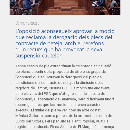
11/12/2025
L’oposició aconsegueix aprovar la moció
que reclama la derogació dels plecs del
contracte de neteja, amb el rerefons
d’un recurs que ha provocat la seva
suspensió cautelar
Tensa sessió de ple extraordinari la celebrada ahir al saló
de plens, a partir de la proposta de diferents grups de
l'oposició que sol·licitaven la derogació del plec de
condicions del contracte de neteja i la dimissió de la
regidora de l'àmbit, Cristina Guiu. La moció tirà endavant,
amb els vots del PSC que s'afegiren als de la resta de
l'oposició, i l'abstenció de Guanyem, però difícilment tindrà
recorregut, atès que les mocions no tenen caràcter
executiu. El titular del ple va venir per un altre costat.
Mònica Gallardo, com a ponent de la proposta en nom de
Junts per Sitges, Fets per Sitges, Partit Popular, VOX i la
regidora no adscrita Elena Alonso de El Margalló, començà