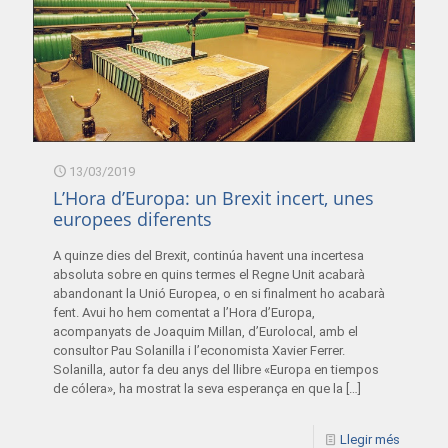
13/03/2019
L’Hora d’Europa: un Brexit incert, unes
europees diferents
A quinze dies del Brexit, continúa havent una incertesa
absoluta sobre en quins termes el Regne Unit acabarà
abandonant la Unió Europea, o en si finalment ho acabarà
fent. Avui ho hem comentat a l’Hora d’Europa,
acompanyats de Joaquim Millan, d’Eurolocal, amb el
consultor Pau Solanilla i l’economista Xavier Ferrer.
Solanilla, autor fa deu anys del llibre «Europa en tiempos
de cólera», ha mostrat la seva esperança en que la
[…]
Llegir més