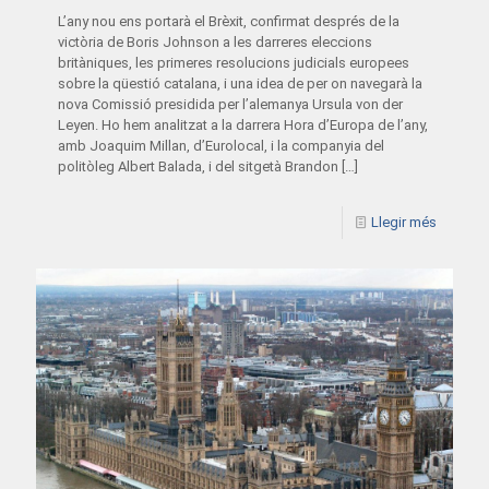
L’any nou ens portarà el Brèxit, confirmat després de la
victòria de Boris Johnson a les darreres eleccions
britàniques, les primeres resolucions judicials europees
sobre la qüestió catalana, i una idea de per on navegarà la
nova Comissió presidida per l’alemanya Ursula von der
Leyen. Ho hem analitzat a la darrera Hora d’Europa de l’any,
amb Joaquim Millan, d’Eurolocal, i la companyia del
politòleg Albert Balada, i del sitgetà Brandon
[…]
Llegir més