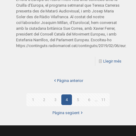
Cruïlla d’Europa, el programa setmanal que Teresa Carreras
presenta des de Mataró Audiovisual, i amb Josep Maria
Soler des de Ràdio Vilafranca. Al costat del nostre
col·laborador Joaquim Millan, d’Eurolocal, hem conversat
amb la ciutadana britànica Sue Correa, amb Xavier Ferrer,
president del Consell Català del Moviment Europeu, i amb
Estefania Narrillos, del Parlament Europeu. Escolteu-ho
https://continguts.radiomaricel.cat/continguts/2019/02/06/eur_06
Llegir més
Pàgina anterior
1
2
3
4
5
6
...
11
Pàgina següent