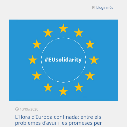
Llegir més
10/06/2020
L’Hora d’Europa confinada: entre els
problemes d’avui i les promeses per