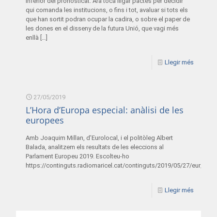
inferior del pronosticat. Ara toca lligar pactes per decidir
qui comanda les institucions, o fins i tot, avaluar si tots els
que han sortit podran ocupar la cadira, o sobre el paper de
les dones en el disseny de la futura Unió, que vagi més
enllà
[…]
Llegir més
27/05/2019
L’Hora d’Europa especial: anàlisi de les
europees
Amb Joaquim Millan, d’Eurolocal, i el politòleg Albert
Balada, analitzem els resultats de les eleccions al
Parlament Europeu 2019. Escolteu-ho
https://continguts.radiomaricel.cat/continguts/2019/05/27/eur_27
Llegir més