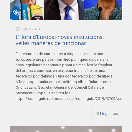
09/07/2019
L’Hora d’Europa: noves institucions,
velles maneres de funcionar
El mercadeig de càrrecs per a dirigir les institucions
europees entre països i famílies polítiques de cara a la
nova legislatura ha tornat a posar de manifest la fragilitat
del projecte europeu, en perpètua transició entre una
federació poc definida, i una confederació poc desitjada.
N’hem pogut parlar amb el politòleg Albert Balada i amb
Oriol Làzaro, Secretari General del Consell Català del
Moviment Europeu. Escolteu-los
https://continguts.radiomaricel.cat/continguts/2019/07/09/eur_09
Llegir més