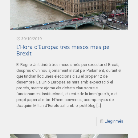
30/10/2019
L’Hora d’Europa: tres mesos més pel
Brexit
El Regne Unit tindrà tres mesos més per executar el Brexit,
després d’un nou ajornament instat pel Parlament, durant el
que tindran lloc unes eleccions clau el proper 12 de
desembre. La Unió Europea es mira amb expectació el
procés, mentre ajorna els debats clau sobre el
funcionament institucional, el repte de la immigració, o el
propi paper al món. N’hem conversat, acompanyats de
Joaquim Millan d’Eurolocal, amb el politòleg
[…]
Llegir més