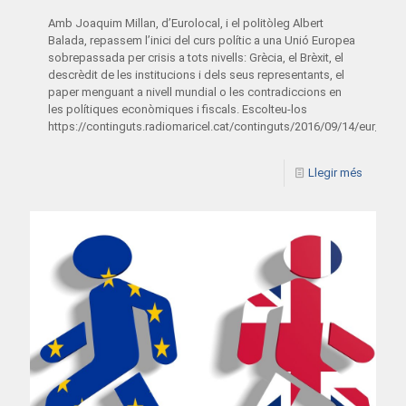
Amb Joaquim Millan, d’Eurolocal, i el politòleg Albert
Balada, repassem l’inici del curs polític a una Unió Europea
sobrepassada per crisis a tots nivells: Grècia, el Brèxit, el
descrèdit de les institucions i dels seus representants, el
paper menguant a nivell mundial o les contradiccions en
les polítiques econòmiques i fiscals. Escolteu-los
https://continguts.radiomaricel.cat/continguts/2016/09/14/eur_14
Llegir més