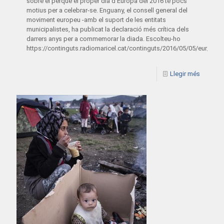
sobre el perquè el proper dia d’Europa del 2016 té pocs
motius per a celebrar-se. Enguany, el consell general del
moviment europeu -amb el suport de les entitats
municipalistes, ha publicat la declaració més crítica dels
darrers anys per a commemorar la diada. Escolteu-ho
https://continguts.radiomaricel.cat/continguts/2016/05/05/eur_05
Llegir més