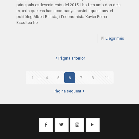
principals esdeveniments del 2015. I ho fem amb dos dels
experts que ens han acompanyat sovint aquest any: el
politòleg Albert Balada, i l’economista Xavier Ferrer.
Escolteu-ho
Llegir més
Pàgina anterior
1
...
4
5
6
7
8
...
11
Pàgina següent