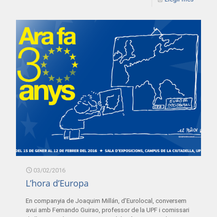
03/02/2016
L’hora d’Europa
En companyia de Joaquim Millán, d’Eurolocal, conversem
avui amb Fernando Guirao, professor de la UPF i comissari