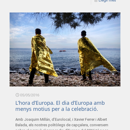
Llegir més
05/05/2016
L’hora d’Europa. El dia d’Europa amb
menys motius per a la celebració.
Amb Joaquim Millán, d’Eurolocal, i Xavier Ferrer i Albert
Balada, els nostres politòlegs de capçalera, conversem