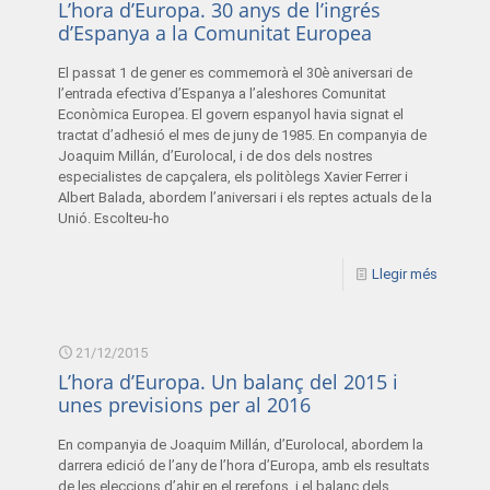
L’hora d’Europa. 30 anys de l’ingrés
d’Espanya a la Comunitat Europea
El passat 1 de gener es commemorà el 30è aniversari de
l’entrada efectiva d’Espanya a l’aleshores Comunitat
Econòmica Europea. El govern espanyol havia signat el
tractat d’adhesió el mes de juny de 1985. En companyia de
Joaquim Millán, d’Eurolocal, i de dos dels nostres
especialistes de capçalera, els politòlegs Xavier Ferrer i
Albert Balada, abordem l’aniversari i els reptes actuals de la
Unió. Escolteu-ho
Llegir més
21/12/2015
L’hora d’Europa. Un balanç del 2015 i
unes previsions per al 2016
En companyia de Joaquim Millán, d’Eurolocal, abordem la
darrera edició de l’any de l’hora d’Europa, amb els resultats
de les eleccions d’ahir en el rerefons, i el balanç dels