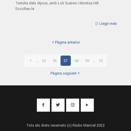
Tertúlia dels dijous, amb Loli Suárez i Montse Hill.
Escolteu-la
Llegir més
Pàgina anterior
1
...
55
56
57
58
59
...
74
Pàgina següent
Tots els drets reservats (c) Ràdio Maricel 2022