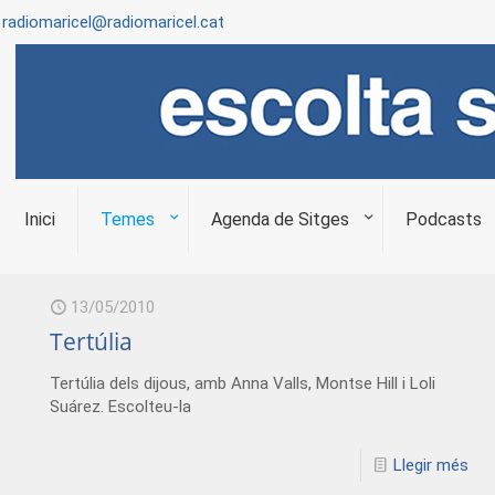
radiomaricel@radiomaricel.cat
Inici
Temes
Agenda de Sitges
Podcasts
13/05/2010
Tertúlia
Tertúlia dels dijous, amb Anna Valls, Montse Hill i Loli
Suárez. Escolteu-la
Llegir més