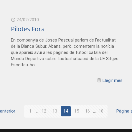
24/02/2010
Pilotes Fora
En companyia de Josep Pascual parlem de l’actualitat
de la Blanca Subur. Abans, però, comentem la notícia
que apareix avui a les pàgines de futbol català del
Mundo Deportivo sobre l’actual situació de la UE Sitges.
Escolteu-ho
Llegir més
anterior
1
...
12
13
14
15
16
...
18
Pàgina 