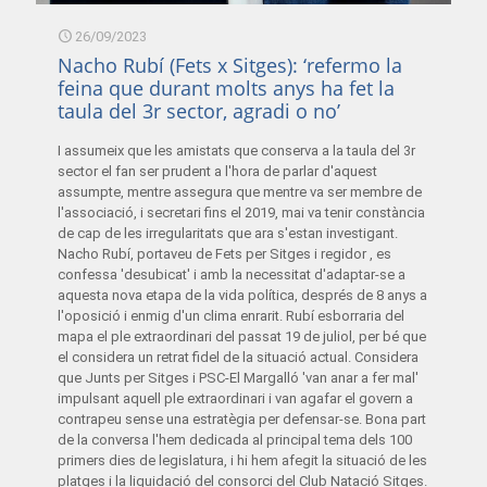
26/09/2023
Nacho Rubí (Fets x Sitges): ‘refermo la
feina que durant molts anys ha fet la
taula del 3r sector, agradi o no’
I assumeix que les amistats que conserva a la taula del 3r
sector el fan ser prudent a l'hora de parlar d'aquest
assumpte, mentre assegura que mentre va ser membre de
l'associació, i secretari fins el 2019, mai va tenir constància
de cap de les irregularitats que ara s'estan investigant.
Nacho Rubí, portaveu de Fets per Sitges i regidor , es
confessa 'desubicat' i amb la necessitat d'adaptar-se a
aquesta nova etapa de la vida política, després de 8 anys a
l'oposició i enmig d'un clima enrarit. Rubí esborraria del
mapa el ple extraordinari del passat 19 de juliol, per bé que
el considera un retrat fidel de la situació actual. Considera
que Junts per Sitges i PSC-El Margalló 'van anar a fer mal'
impulsant aquell ple extraordinari i van agafar el govern a
contrapeu sense una estratègia per defensar-se. Bona part
de la conversa l'hem dedicada al principal tema dels 100
primers dies de legislatura, i hi hem afegit la situació de les
platges i la liquidació del consorci del Club Natació Sitges.