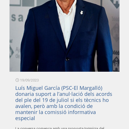
19/09/2023
Luís Miguel García (PSC-El Margalló)
donaria suport a l’anul·lació dels acords
del ple del 19 de juliol si els tècnics ho
avalen, però amb la condició de
mantenir la comissió informativa
especial
La conversa comença amb una proposta/primícia del