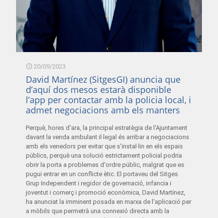
20/09/2023
David Martínez (SitgesGI) anuncia que
d’aquí dos mesos estarà disponible
l’app per contactar amb la policia local, i
admet negociacions amb els manters
Perquè, hores d'ara, la principal estratègia de l'Ajuntament
davant la venda ambulant il·legal és arribar a negociacions
amb els venedors per evitar que s'instal·lin en els espais
públics, perquè una solució estrictament policial podria
obrir la porta a problemes d'ordre públic, malgrat que es
pugui entrar en un conflicte ètic. El portaveu del Sitges
Grup Independent i regidor de governació, infancia i
joventut i comerç i promoció econòmica, David Martínez,
ha anunciat la imminent posada en marxa de l'aplicació per
a mòbils que permetrà una connexió directa amb la