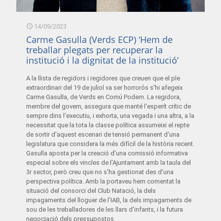
14/09/2023
Carme Gasulla (Verds ECP) ‘Hem de
treballar plegats per recuperar la
institució i la dignitat de la institució’
A la llista de regidors i regidores que creuen que el ple
extraordinari del 19 de juliol va ser horrorós s'hi afegeix
Carme Gasulla, de Verds en Comú Podem. La regidora,
membre del govern, assegura que manté l'esperít crític de
sempre dins l'executiu, i exhorta, una vegada i una altra, a la
necessitat que la tota la classe política assumeixi el repte
de sortir d'aquest escenari de tensió permanent d'una
legislatura que considera la més difícil de la història recent.
Gasulla aposta per la creació d'una comissió informativa
especial sobre els vincles de l'Ajuntament amb la taula del
3r sector, però creu que no s'ha gestionat des d'una
perspectiva política. Amb la portaveu hem comentat la
situació del consorci del Club Natació, la dels
impagaments del lloguer de l'IAB, la dels impagaments de
sou de les treballadores de les llars d'infants, i la futura
negociació dels pressupostos.