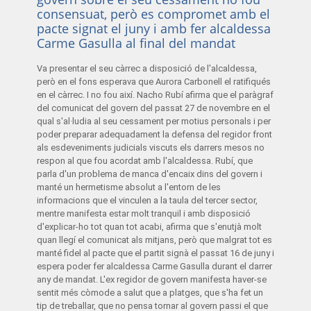
consensuat, però es compromet amb el
pacte signat el juny i amb fer alcaldessa
Carme Gasulla al final del mandat
Va presentar el seu càrrec a disposició de l'alcaldessa,
però en el fons esperava que Aurora Carbonell el ratifiqués
en el càrrec. I no fou així. Nacho Rubí afirma que el paràgraf
del comunicat del govern del passat 27 de novembre en el
qual s'al·ludia al seu cessament per motius personals i per
poder preparar adequadament la defensa del regidor front
als esdeveniments judicials viscuts els darrers mesos no
respon al que fou acordat amb l'alcaldessa. Rubí, que
parla d'un problema de manca d'encaix dins del govern i
manté un hermetisme absolut a l'entorn de les
informacions que el vinculen a la taula del tercer sector,
mentre manifesta estar molt tranquil i amb disposició
d'explicar-ho tot quan tot acabi, afirma que s'enutjà molt
quan llegí el comunicat als mitjans, però que malgrat tot es
manté fidel al pacte que el partit signà el passat 16 de juny i
espera poder fer alcaldessa Carme Gasulla durant el darrer
any de mandat. L'ex regidor de govern manifesta haver-se
sentit més còmode a salut que a platges, que s'ha fet un
tip de treballar, que no pensa tornar al govern passi el que