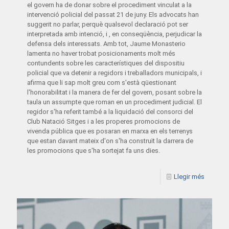
el govern ha de donar sobre el procediment vinculat a la
intervenció policial del passat 21 de juny. Els advocats han
suggerit no parlar, perquè qualsevol declaració pot ser
interpretada amb intenció, i , en conseqüència, perjudicar la
defensa dels interessats. Amb tot, Jaume Monasterio
lamenta no haver trobat posicionaments molt més
contundents sobre les característiques del dispositiu
policial que va detenir a regidors i treballadors municipals, i
afirma que li sap molt greu com s'està qüestionant
l'honorabilitat i la manera de fer del govern, posant sobre la
taula un assumpte que roman en un procediment judicial. El
regidor s'ha referit també a la liquidació del consorci del
Club Natació Sitges i a les properes promocions de
vivenda pública que es posaran en marxa en els terrenys
que estan davant mateix d'on s'ha construït la darrera de
les promocions que s'ha sortejat fa uns dies.
Llegir més