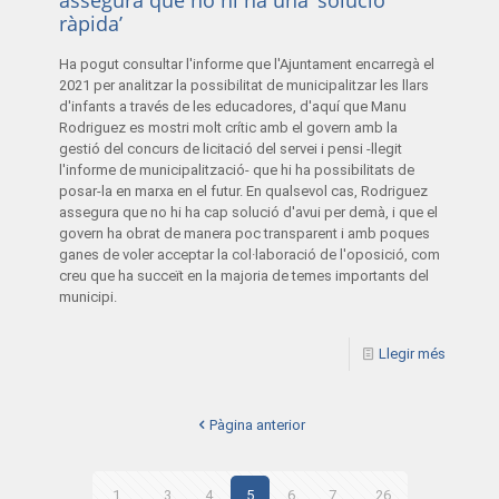
assegura que no hi ha una ‘solució
ràpida’
Ha pogut consultar l'informe que l'Ajuntament encarregà el
2021 per analitzar la possibilitat de municipalitzar les llars
d'infants a través de les educadores, d'aquí que Manu
Rodriguez es mostri molt crític amb el govern amb la
gestió del concurs de licitació del servei i pensi -llegit
l'informe de municipalització- que hi ha possibilitats de
posar-la en marxa en el futur. En qualsevol cas, Rodriguez
assegura que no hi ha cap solució d'avui per demà, i que el
govern ha obrat de manera poc transparent i amb poques
ganes de voler acceptar la col·laboració de l'oposició, com
creu que ha succeït en la majoria de temes importants del
municipi.
Llegir més
Pàgina anterior
1
...
3
4
5
6
7
...
26