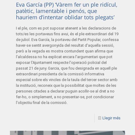
Eva García (PP) ‘Vàrem fer un ple ridícul,
patètic, lamentable i penós, que
hauriem d’intentar oblidar tots plegats’
I el ple, com es pot suposar atenent a les declaracions de
tots/es les portaveus fins avui, és el ple extraordinari del 19
de juliol. Eva García, la portaveu del Partit Popular, confessa
haver-se sentit avergonyida del resultat d'aquella sessió,
però a la vegada es mostra contundent quan afirma que
l'alcaldessa no ha explicat encara l'argumentari que pot
exposar l'Ajuntament respecte l'operació policial del
passat 21 de juny. Garcia, que fou designada en aquell ple
extraordinari presidenta de la comissió informativa
especial sobre els vincles de la taula del tercer sector amb
la institució, reconeix que la possibilitat que moltes de les
persones citades a declarar puguin acollir-se al dret a no
fer-ho, o simplement, a no presentar-se, pot condicionar
l'objectiu final de la comissió.
Llegir més