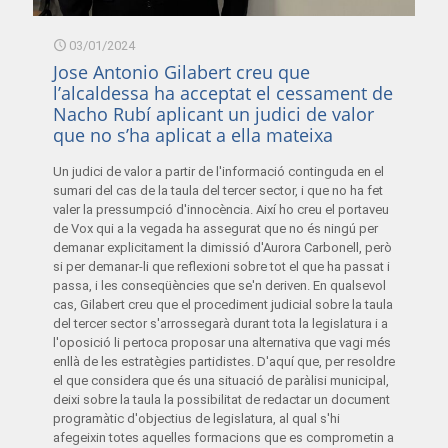
03/01/2024
Jose Antonio Gilabert creu que
l’alcaldessa ha acceptat el cessament de
Nacho Rubí aplicant un judici de valor
que no s’ha aplicat a ella mateixa
Un judici de valor a partir de l'informació continguda en el
sumari del cas de la taula del tercer sector, i que no ha fet
valer la pressumpció d'innocència. Així ho creu el portaveu
de Vox qui a la vegada ha assegurat que no és ningú per
demanar explicitament la dimissió d'Aurora Carbonell, però
si per demanar-li que reflexioni sobre tot el que ha passat i
passa, i les conseqüències que se'n deriven. En qualsevol
cas, Gilabert creu que el procediment judicial sobre la taula
del tercer sector s'arrossegarà durant tota la legislatura i a
l'oposició li pertoca proposar una alternativa que vagi més
enllà de les estratègies partidistes. D'aquí que, per resoldre
el que considera que és una situació de paràlisi municipal,
deixi sobre la taula la possibilitat de redactar un document
programàtic d'objectius de legislatura, al qual s'hi
afegeixin totes aquelles formacions que es comprometin a