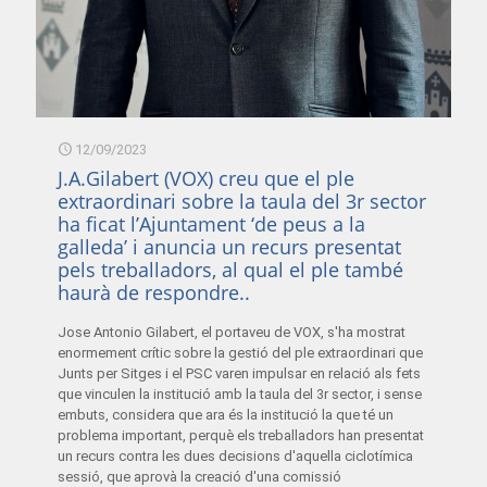
12/09/2023
J.A.Gilabert (VOX) creu que el ple
extraordinari sobre la taula del 3r sector
ha ficat l’Ajuntament ‘de peus a la
galleda’ i anuncia un recurs presentat
pels treballadors, al qual el ple també
haurà de respondre..
Jose Antonio Gilabert, el portaveu de VOX, s'ha mostrat
enormement crític sobre la gestió del ple extraordinari que
Junts per Sitges i el PSC varen impulsar en relació als fets
que vinculen la institució amb la taula del 3r sector, i sense
embuts, considera que ara és la institució la que té un
problema important, perquè els treballadors han presentat
un recurs contra les dues decisions d'aquella ciclotímica
sessió, que aprovà la creació d'una comissió