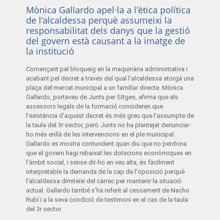
Mònica Gallardo apel·la a l’ètica política
de l’alcaldessa perquè assumeixi la
responsabilitat dels danys que la gestió
del govern està causant a la imatge de
la institució
Començant pel bloqueig en la maquinària administrativa i
acabant pel decret a través del qual l'alcaldessa atorgà una
plaça del mercat municipal a un familiar directe. Mònica
Gallardo, portaveu de Junts per Sitges, afirma que els
assessors legals de la formació consideren que
l'existència d'aquest decret és més greu que l'assumpte de
la taula del 3r sector, però Junts no ha plantejat denunciar-
ho més enllà de les intervencions en el ple municipal.
Gallardo es mostra contundent quan diu que no perdona
que el govern hagi rebaixat les dotacions econòmiques en
l'àmbit social, i sense dir-ho en veu alta, és fàcilment
interpretable la demanda de la cap de l'oposició perquè
l'alcaldessa dimiteixi del càrrec per mantenir la situació
actual. Gallardo també s'ha referit al cessament de Nacho
Rubí i a la seva condició de testimoni en el cas de la taula
del 3r sector.