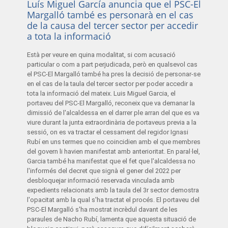
Luís Miguel García anuncia que el PSC-El
Margalló també es personarà en el cas
de la causa del tercer sector per accedir
a tota la informació
Està per veure en quina modalitat, si com acusació
particular o com a part perjudicada, però en qualsevol cas
el PSC-El Margalló també ha pres la decisió de personar-se
en el cas de la taula del tercer sector per poder accedir a
tota la informació del mateix. Luis Miguel Garcia, el
portaveu del PSC-El Margalló, reconeix que va demanar la
dimissió de l'alcaldessa en el darrer ple arran del que es va
viure durant la junta extraordinària de portaveus previa a la
sessió, on es va tractar el cessament del regidor Ignasi
Rubí en uns termes que no coincidien amb el que membres
del govern li havien manifestat amb anterioritat. En paral·lel,
Garcia també ha manifestat que el fet que l'alcaldessa no
l'informés del decret que signà el gener del 2022 per
desbloquejar informació reservada vinculada amb
expedients relacionats amb la taula del 3r sector demostra
l'opacitat amb la qual s'ha tractat el procés. El portaveu del
PSC-El Margalló s'ha mostrat incrèdul davant de les
paraules de Nacho Rubí, lamenta que aquesta situació de