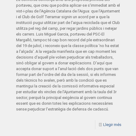
portaveu, que creu que podria aplicar-se s'immediat amb el
vist-i-plau de l'Agència Catalana de l'Aigua: que l'Ajuntament
i el Club de Golf Terramar signin un acord per a que la
institució pugui utilitzar part de l'aigua reciclada que el Club
utilitza pel reg del camp, per regar jardins públics i netejar
els carrers. Luis Miguel Garcia, portaveu del PSC-El
Margalló, tampoc té cap bon record del ple extraordinari
del 19 de juliol, i reconeix que la classe política 'no ha estat
a l'alçada'. A la vegada manifesta que en cap moment les
decisions d'aquell ple volien perjudicar als treballadors,
sinó obligar al govern a donar explicacions. D'aquí que
accepta donar suport a l'anul·lació dels dos punts que van
formar part de l'ordre del dia de la sessió, si els informes
dels tècnics ho avalen, però amb la condició que es
mantingui la creació de la comissió informativa especial
per estudiar els vincles de l'Ajuntament amb la taula del 3r
sector, perquè la principal exigència al govern continua
essent que es donin totes les explicacions necessàries
sense perjudicar l'estratègia de defensa de cadascú.
Llegir més