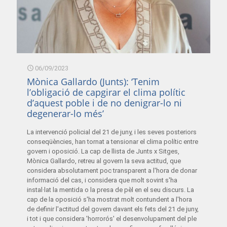
06/09/2023
Mònica Gallardo (Junts): ‘Tenim
l’obligació de capgirar el clima polític
d’aquest poble i de no denigrar-lo ni
degenerar-lo més’
La intervenció policial del 21 de juny, i les seves posteriors
conseqüències, han tornat a tensionar el clima polític entre
govern i oposició. La cap de llista de Junts x Sitges,
Mònica Gallardo, retreu al govern la seva actitud, que
considera absolutament poc transparent a l'hora de donar
informació del cas, i considera que molt sovint s'ha
instal·lat la mentida o la presa de pèl en el seu discurs. La
cap de la oposició s'ha mostrat molt contundent a l'hora
de definir l'actitud del govern davant els fets del 21 de juny,
i tot i que considera 'horrorós' el desenvolupament del ple