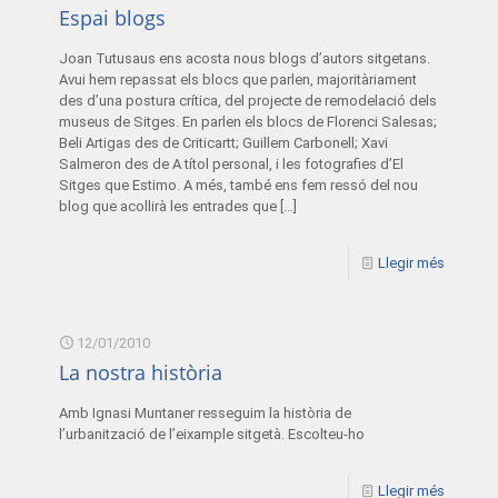
Espai blogs
Joan Tutusaus ens acosta nous blogs d’autors sitgetans.
Avui hem repassat els blocs que parlen, majoritàriament
des d’una postura crítica, del projecte de remodelació dels
museus de Sitges. En parlen els blocs de Florenci Salesas;
Beli Artigas des de Criticartt; Guillem Carbonell; Xavi
Salmeron des de A títol personal, i les fotografies d’El
Sitges que Estimo. A més, també ens fem ressó del nou
blog que acollirà les entrades que
[…]
Llegir més
12/01/2010
La nostra història
Amb Ignasi Muntaner resseguim la història de
l’urbanització de l’eixample sitgetà. Escolteu-ho
Llegir més