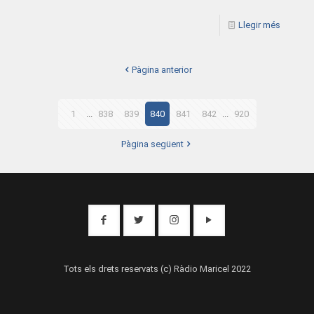
Llegir més
Pàgina anterior
1
...
838
839
840
841
842
...
920
Pàgina següent
Tots els drets reservats (c) Ràdio Maricel 2022