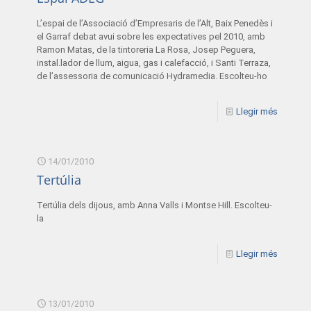
L’espai de l’Associació d’Empresaris de l’Alt, Baix Penedès i
el Garraf debat avui sobre les expectatives pel 2010, amb
Ramon Matas, de la tintoreria La Rosa, Josep Peguera,
instal.lador de llum, aigua, gas i calefacció, i Santi Terraza,
de l’assessoria de comunicació Hydramedia. Escolteu-ho
Llegir més
14/01/2010
Tertúlia
Tertúlia dels dijous, amb Anna Valls i Montse Hill. Escolteu-
la
Llegir més
13/01/2010