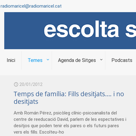
radiomaricel@radiomaricel.cat
Inici
Temes
Agenda de Sitges
Podcasts
20/01/2012
Temps de família: Fills desitjats…. i no
desitjats
Amb Román Pérez, psicòleg clínic-psicoanalista del
centre de reeducació David, parlem de les espectatives i
desitjos que poden tenir els pares o els futurs pares
vers els fills. Escolteu-ho