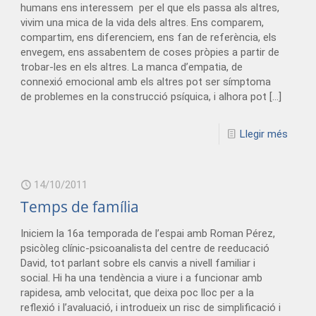
humans ens interessem per el que els passa als altres,
vivim una mica de la vida dels altres. Ens comparem,
compartim, ens diferenciem, ens fan de referència, els
envegem, ens assabentem de coses pròpies a partir de
trobar-les en els altres. La manca d’empatia, de
connexió emocional amb els altres pot ser símptoma
de problemes en la construcció psíquica, i alhora pot
[…]
Llegir més
14/10/2011
Temps de família
Iniciem la 16a temporada de l’espai amb Roman Pérez,
psicòleg clínic-psicoanalista del centre de reeducació
David, tot parlant sobre els canvis a nivell familiar i
social. Hi ha una tendència a viure i a funcionar amb
rapidesa, amb velocitat, que deixa poc lloc per a la
reflexió i l’avaluació, i introdueix un risc de simplificació i