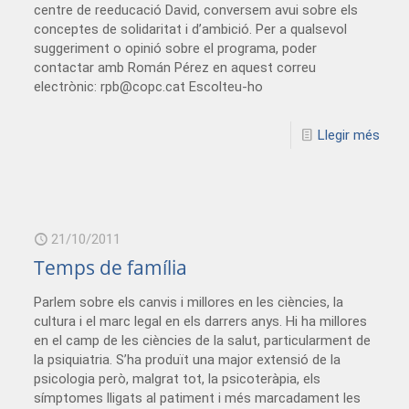
centre de reeducació David, conversem avui sobre els
conceptes de solidaritat i d’ambició. Per a qualsevol
suggeriment o opinió sobre el programa, poder
contactar amb Román Pérez en aquest correu
electrònic: rpb@copc.cat Escolteu-ho
Llegir més
21/10/2011
Temps de família
Parlem sobre els canvis i millores en les ciències, la
cultura i el marc legal en els darrers anys. Hi ha millores
en el camp de les ciències de la salut, particularment de
la psiquiatria. S’ha produït una major extensió de la
psicologia però, malgrat tot, la psicoteràpia, els
símptomes lligats al patiment i més marcadament les