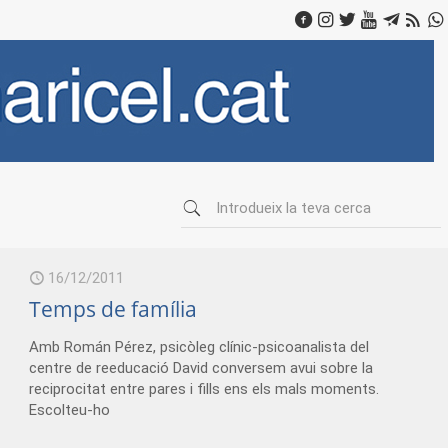
16/12/2011
Temps de família
Amb Román Pérez, psicòleg clínic-psicoanalista del
centre de reeducació David conversem avui sobre la
reciprocitat entre pares i fills ens els mals moments.
Escolteu-ho